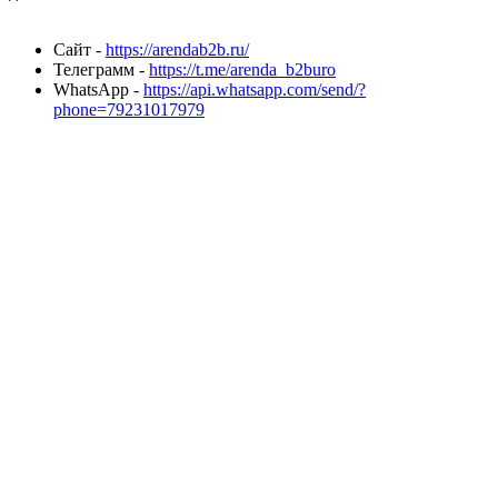
Сайт -
https://arendab2b.ru/
Телеграмм -
https://t.me/arenda_b2buro
WhatsApp -
https://api.whatsapp.com/send/?
phone=79231017979