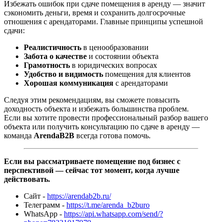
Избежать ошибок при сдаче помещения в аренду — значит
сэкономить деньги, время и сохранить долгосрочные
отношения с арендаторами. Главные принципы успешной
сдачи:
Реалистичность
в ценообразовании
Забота о качестве
и состоянии объекта
Грамотность
в юридических вопросах
Удобство и видимость
помещения для клиентов
Хорошая коммуникация
с арендаторами
Следуя этим рекомендациям, вы сможете повысить
доходность объекта и избежать большинства проблем.
Если вы хотите провести профессиональный разбор вашего
объекта или получить консультацию по сдаче в аренду —
команда
ArendaB2B
всегда готова помочь.
Если вы рассматриваете помещение под бизнес с
перспективой — сейчас тот момент, когда лучше
действовать.
Сайт -
https://arendab2b.ru/
Телеграмм -
https://t.me/arenda_b2buro
WhatsApp -
https://api.whatsapp.com/send/?